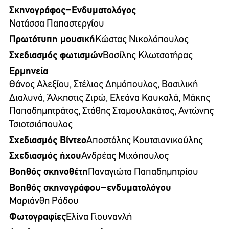
Σκηνογράφος−Ενδυματολόγος
Νατάσσα Παπαστεργίου
Πρωτότυπη μουσική
Κώστας Νικολόπουλος
Σχεδιασμός φωτισμών
Βασίλης Κλωτσοτήρας
Ερμηνεία
Θάνος Αλεξίου, Στέλιος Δημόπουλος, Βασιλική
Διαλυνά, Άλκηστις Ζιρώ, Ελεάνα Καυκαλά, Μάκης
Παπαδημητράτος, Στάθης Σταμουλακάτος, Αντώνης
Τσιοτσιόπουλος
Σχεδιασμός Βίντεο
Αποστόλης Κουτσιανικούλης
Σχεδιασμός ήχου
Ανδρέας Μιχόπουλος
Βοηθός σκηνοθέτη
Παναγιώτα Παπαδημητρίου
Βοηθός σκηνογράφου−ενδυματολόγου
Μαριάνθη Ράδου
Φωτογραφίες
Ελίνα Γιουνανλή