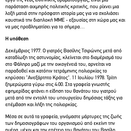
έργο της νέας ελληνικής δραματουργίας, είναι μια
παράσταση αιχμηρής πολιτικής κριτικής, που ρίχνει μια
λοξή ματιά στην πρόσφατη ιστορία μας για να σχολιάσει
καυστικά την διαπλοκή ΜΜΕ - εξουσίας στη χώρα μας και
να μας προβληματίσει για το σήμερα…
Η υπόθεση
Δεκέμβριος 1977. Ο γιατρός Βασίλης Τσιρώνης μετά από
καταδίωξη της αστυνομίας, κλείνεται στο διαμέρισμά του
στο Φάληρο μαζί με την οικογένειά του, αρνείται να
παραδοθεί και κατόπιν τετράμηνης πολιορκίας το
κηρύσσει "Ανεξάρτητο Κράτος". 11 Ιουλίου 1978. Τρίτη
ξημερώματα γύρω στις 4:00. Στα γραφεία γνωστής
εφημερίδας φτάνει η είδηση του θανάτου του γιατρού
μετά από την εντολή του υπουργείου δημόσιας τάξης για
επέμβαση και λήξη της πολιορκίας.
Μέσα σε αυτά τα γραφεία, γινόμαστε μάρτυρες της ζωής
των δημοσιογράφων του οργανισμού από εκείνη την
ημέρα, μέχρι και την επέτειο του θανάτου του Βασίλη