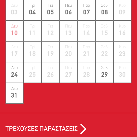
Δευ
Τρί
Τετ
Πέμ
Παρ
Σαβ
Κυρ
03
04
05
06
07
08
09
Δευ
Τρί
Τετ
Πέμ
Παρ
Σαβ
Κυρ
10
11
12
13
14
15
16
Δευ
Τρί
Τετ
Πέμ
Παρ
Σαβ
Κυρ
17
18
19
20
21
22
23
Δευ
Τρί
Τετ
Πέμ
Παρ
Σαβ
Κυρ
24
25
26
27
28
29
30
Δευ
31
ΤΡΕΧΟΥΣΕΣ ΠΑΡΑΣΤΑΣΕΙΣ