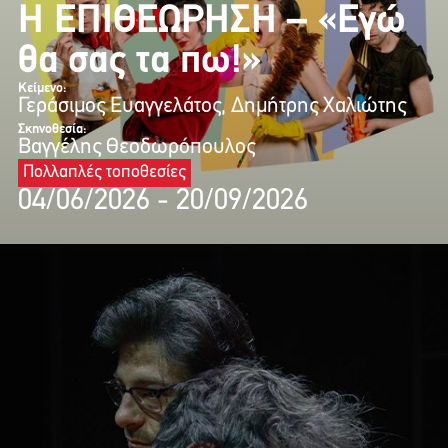
Η ΕΠΙΘΕΩΡΗΣΗ – «Εγώ
θα σας τα πω!»
Κείμενο:
Γεράσιμος Ευαγγελάτος, Δημήτρης Χαλιώτης
Σκηνοθεσία:
Βαγγέλης Θεοδωρόπουλος
Πολλαπλές τοποθεσίες
04/06/2026 - 20/09/2026