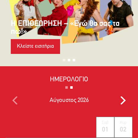
Η ΕΠΙΘΕΩΡΗΣΗ – «Εγώ θα σας τα
πω!»
Κλείστε εισιτήρια
ΗΜΕΡΟΛΟΓΙΟ
Αύγουστος 2026
Σαβ
Κυρ
01
02