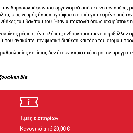
 των δημοσιογράφων του οργανισμού από εκείνη την ημέρα, μέ
ίλου, μιας νεαρής δημοσιογράφου η οποία γοητευμένη από την
 συνθήκες του θανάτου του. Ήταν αυτοκτονία όπως ισχυρίστηκε 
ης γυναίκας μέσα σε ένα πλήρως ανδροκρατούμενο περιβάλλον π
ύ που ανακόπτει την φυσική διάθεση και τάση του ατόμου προς
 μυθοπλασίας και ίσως δεν έχουν καμία σχέση με την πραγματι
ξουαλική βία
Τιμές εισιτηρίων:
Κανονικό από 20,00 €