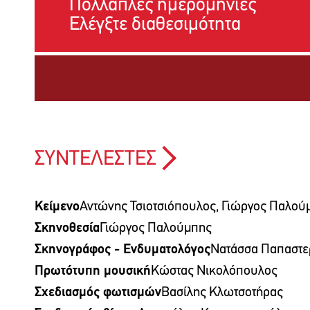
Πολλαπλές ημερομηνίες
Ελέγξτε διαθεσιμότητα
ΣΥΝΤΕΛΕΣΤΕΣ
Κείμενο
Αντώνης Τσιοτσιόπουλος, Γιώργος Παλού
Σκηνοθεσία
Γιώργος Παλούμπης
Σκηνογράφος - Ενδυματολόγος
Νατάσσα Παπαστε
Πρωτότυπη μουσική
Κώστας Νικολόπουλος
Σχεδιασμός φωτισμών
Βασίλης Κλωτσοτήρας