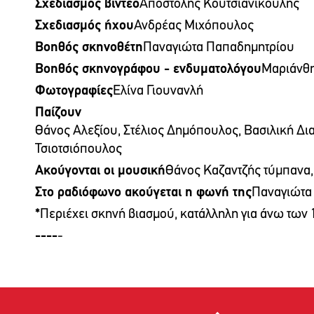
Σχεδιασμός βίντεο
Αποστόλης Κουτσιανικούλης
Σχεδιασμός ήχου
Ανδρέας Μιχόπουλος
Βοηθός σκηνοθέτη
Παναγιώτα Παπαδημητρίου
Βοηθός σκηνογράφου - ενδυματολόγου
Μαριάνθ
Φωτογραφίες
Ελίνα Γιουνανλή
Παίζουν
Θάνος Αλεξίου, Στέλιος Δημόπουλος, Βασιλική Δ
Τσιοτσιόπουλος
Ακούγονται οι μουσική
Θάνος Καζαντζής τύμπανα,
Στο ραδιόφωνο ακούγεται η φωνή της
Παναγιώτα
*
Περιέχει σκηνή βιασμού, κατάλληλη για άνω των 
----
-