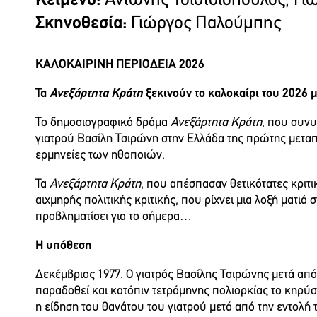
Κείμενο:
Αντώνης Τσιοτσιόπουλος, Γ
Σκηνοθεσία:
Γιώργος Παλούμπης
ΚΑΛΟΚΑΙΡΙΝΗ ΠΕΡΙΟΔΕΙΑ 2026
Τα
Ανεξάρτητα Κράτη
ξεκινούν το καλοκαίρι του 2026 μ
Το δημοσιογραφικό δράμα
Ανεξάρτητα Κράτη
, που συν
γιατρού Βασίλη Τσιρώνη στην Ελλάδα της πρώτης μεταπο
ερμηνείες των ηθοποιών.
Τα
Ανεξάρτητα Κράτη
, που απέσπασαν θετικότατες κριτ
αιχμηρής πολιτικής κριτικής, που ρίχνει μια λοξή ματιά
προβληματίσει για το σήμερα…
Η υπόθεση
Δεκέμβριος 1977. Ο γιατρός Βασίλης Τσιρώνης μετά από 
παραδοθεί και κατόπιν τετράμηνης πολιορκίας το κηρύσ
η είδηση του θανάτου του γιατρού μετά από την εντολή