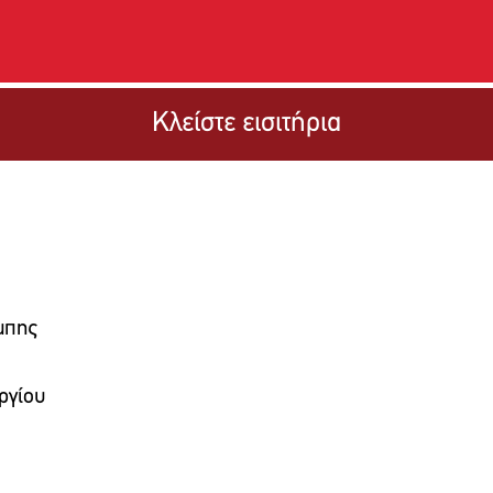
Κλείστε εισιτήρια
μπης
ργίου