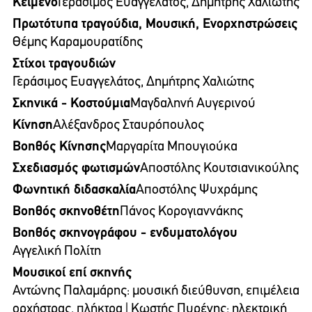
Κείμενο
Γεράσιμος Ευαγγελάτος, Δημήτρης Χαλιώτης
Πρωτότυπα τραγούδια, Μουσική, Ενορχηστρώσεις
Θέμης Καραμουρατίδης
Στίχοι τραγουδιών
Γεράσιμος Ευαγγελάτος, Δημήτρης Χαλιώτης
Σκηνικά - Κοστούμια
Μαγδαληνή Αυγερινού
Κίνηση
Αλέξανδρος Σταυρόπουλος
Βοηθός Κίνησης
Μαργαρίτα Μπουγιούκα
Σχεδιασμός φωτισμών
Αποστόλης Κουτσιανικούλης
Φωνητική διδασκαλία
Αποστόλης Ψυχράμης
Βοηθός σκηνοθέτη
Πάνος Κορογιαννάκης
Βοηθός σκηνογράφου - ενδυματολόγου
Αγγελική Πολίτη
Μουσικοί επί σκηνής
Αντώνης Παλαμάρης: μουσική διεύθυνση, επιμέλεια
ορχήστρας, πλήκτρα | Κωστής Πυρένης: ηλεκτρική