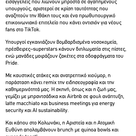
εισαγγελείς που λιώνουν μπροστά σε αγαπημένους
υπουργούς, αριστεροί σε κρίση ταυτότητας που
αναζητούν την Ιθάκη τους και ένα πρωθυπουργικό
επικοινωνιακό επιτελείο που κάνει οντισιόν για νέους
fans στο TikTok.
Υπουργοί εγκαινιάζουν βομβαρδισμένα νοσοκομεία,
πρέσβειρες–superstars κάνουν διπλωματία στις πίστες,
ενώ μανάδες μοιράζουν ζακέτες στα οδοφράγματα του
Pride.
Με καυστικές ατάκες και ανατρεπτικό χιούμορ, η
παράσταση κάνει remix την ειδησεογραφία και την
καθημερινότητά μας. Η σκηνή, όπως και η ζωή μας,
γεμίζει με μπραντσάδικα και Airbnb σε φουλ ανάπτυξη,
latte macchiato και business meetings για energy
security και AI sustainability.
Και κάπου στο Κολωνάκι, η Αριστεία και η Ατομική
Ευθύνη απολαμβάνουν brunch με quinoa bowls και