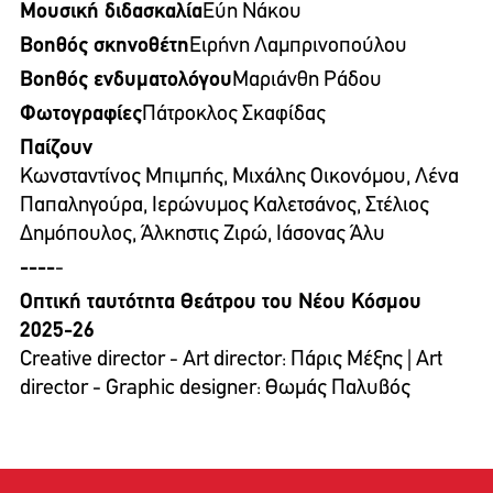
Μουσική διδασκαλία
Εύη Νάκου
Βοηθός σκηνοθέτη
Ειρήνη Λαμπρινοπούλου
Βοηθός ενδυματολόγου
Μαριάνθη Ράδου
Φωτογραφίες
Πάτροκλος Σκαφίδας
Παίζουν
Κωνσταντίνος Μπιμπής, Μιχάλης Οικονόμου, Λένα
Παπαληγούρα, Ιερώνυμος Καλετσάνος, Στέλιος
Δημόπουλος, Άλκηστις Ζιρώ, Ιάσονας Άλυ
----
-
Οπτική ταυτότητα Θεάτρου του Νέου Κόσμου
2025-26
Creative director - Art director: Πάρις Μέξης | Art
director - Graphic designer: Θωμάς Παλυβός