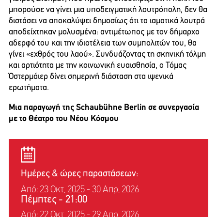
μπορούσε να γίνει μια υποδειγματική λουτρόπολη, δεν θα
διστάσει να αποκαλύψει δημοσίως ότι τα ιαματικά λουτρά
αποδείχτηκαν μολυσμένα: αντιμέτωπος με τον δήμαρχο
αδερφό του και την ιδιοτέλεια των συμπολιτών του, θα
γίνει «εχθρός του λαού». Συνδυάζοντας τη σκηνική τόλμη
και αρτιότητα με την κοινωνική ευαισθησία, ο Τόμας
Όστερμάιερ δίνει σημερινή διάσταση στα ιψενικά
ερωτήματα.
Μια παραγωγή της Schaubühne Berlin σε συνεργασία
με το Θέατρο του Νέου Κόσμου
Ημέρες & ώρες παραστάσεων:
Από: 23 Οκτ, 2025 - 30 Απρ, 2026
Πέμπτες
-
21:00
Από: 22 Οκτ, 2025 - 29 Απρ, 2026