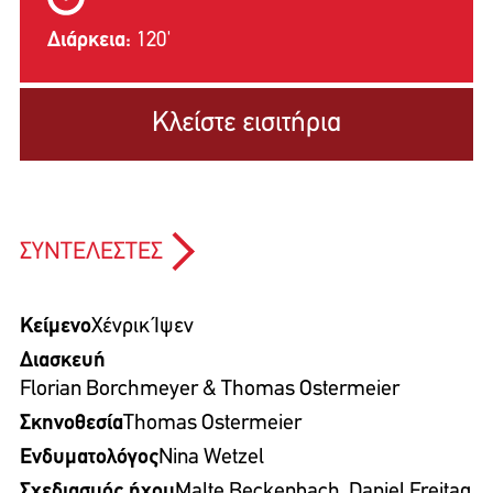
Διάρκεια:
120'
Κλείστε εισιτήρια
ΣΥΝΤΕΛΕΣΤΕΣ
Κείμενο
Χένρικ Ίψεν
Διασκευή
Florian Borchmeyer & Thomas Ostermeier
Σκηνοθεσία
Thomas Ostermeier
Ενδυματολόγος
Nina Wetzel
Σχεδιασμός ήχου
Malte Beckenbach, Daniel Freitag