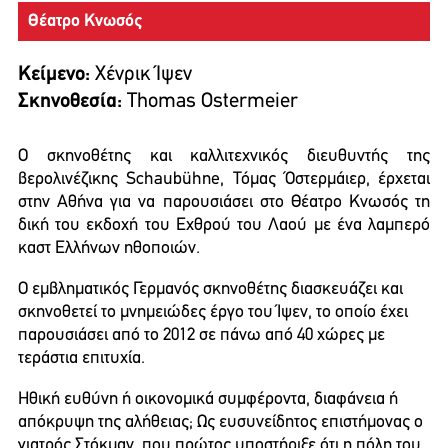
Θέατρο Κνωσός
Κείμενο:
Χένρικ Ίψεν
Σκηνοθεσία:
Thomas Ostermeier
O σκηνοθέτης και καλλιτεχνικός διευθυντής της
βερολινέζικης Schaubühne, Τόμας Όστερμάιερ, έρχεται
στην Αθήνα για να παρουσιάσει στο Θέατρο Κνωσός τη
δική του εκδοχή του Εχθρού του Λαού με ένα λαμπερό
καστ Ελλήνων ηθοποιών.
Ο εμβληματικός Γερμανός σκηνοθέτης διασκευάζει και
σκηνοθετεί το μνημειώδες έργο του Ίψεν, το οποίο έχει
παρουσιάσει από το 2012 σε πάνω από 40 χώρες με
τεράστια επιτυχία.
Ηθική ευθύνη ή οικονομικά συμφέροντα, διαφάνεια ή
απόκρυψη της αλήθειας; Ως ευσυνείδητος επιστήμονας ο
γιατρός Στόκμαν, που πρώτος υποστήριξε ότι η πόλη του