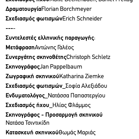
Δραματουργία
Florian Borchmeyer
Σχεδιασμός φωτισμών
Erich Schneider
---
-
Συντελεστές ελληνικής παραγωγής
:
Μετάφραση
Αντώνης Γαλέος
Συνεργάτης σκηνοθέτης
Christoph Schletz
Σκηνογράφος
Jan Pappelbaum
Ζωγραφική σκηνικού
Katharina Ziemke
Σχεδιασμός φωτισμών_
Σοφία Αλεξιάδου
Ενδυματολόγος_
Νατάσσα Παπαστεργίου
Σχεδιασμός ήχου_
Ηλίας Φλάμμος
Σκηνογράφος - Προσαρμογή σκηνικού
Νατάσα Τσιντικίδη
Κατασκευή σκηνικού
Θωμάς Μαριάς