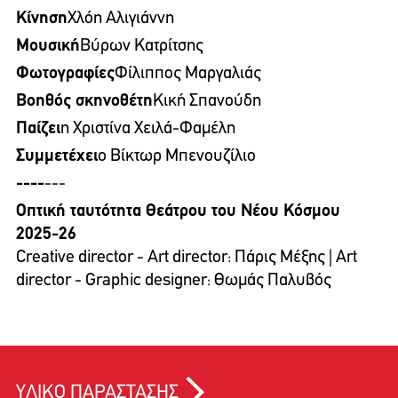
Κίνηση
Χλόη Αλιγιάννη
Μουσική
Βύρων Κατρίτσης
Φωτογραφίες
Φίλιππος Μαργαλιάς
Βοηθός σκηνοθέτη
Κική Σπανούδη
Παίζει
η Χριστίνα Χειλά-Φαμέλη
Συμμετέχει
ο Βίκτωρ Μπενουζίλιο
----
---
Οπτική ταυτότητα Θεάτρου του Νέου Κόσμου
2025-26
Creative director - Art director: Πάρις Μέξης | Art
director - Graphic designer: Θωμάς Παλυβός
ΥΛΙΚΟ ΠΑΡΑΣΤΑΣΗΣ