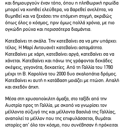
και δημιουργούν έναν τόπο, όπου η πληθωρική ηρωίδα
μπορεί να κινηθεί ελεύθερα, να βαρεθεί ανελέητα, να
θυμηθεί και να ξεχάσει την επόμενη στιγμή, ακριβώς
όπως όλος ο κόσμος, πριν όμως πολλά χρόνια, με πιο
ογκώδη ρούχα και περισσότερα διαμάντια.
Κατεβαίνει τη σκάλα. Την κατεβαίνει σα να μην υπάρχει
τέλος. Η Μαρί Αντουανέτ κατεβαίνει ασταμάτητα.
Κατεβαίνει με χάρη, κατεβαίνει αργά, κατεβαίνει σα να
χάνεται. Κατεβαίνει και πάνω της γράφονται δεκάδες
σκέψεις, γεγονότα, δεκαετίες. Από τη Γαλλία του 1780
μέχρι τη Β. Καρολίνα του 2000 δυο σκαλοπάτια δρόμος.
Κατεβαίνει κι αυτή η κατάβαση μοιάζει με πτώση. Απαλή
και σχεδόν άηχη.
Μέσα στη χρυσοποίκιλτη άμαξα, στο ταξίδι από την
Αυστρία προς τη Γαλλία, με σκοπό να γνωρίσει τον
μέλλοντα σύζυγό της και μέλλοντα βασιλιά της Γαλλίας,
αναπολεί το μέλλον που της επιφυλάσσεται, θυμάται
ιστορίες απ’ όλο τον κόσμο, που συνέβησαν ή πρόκειται